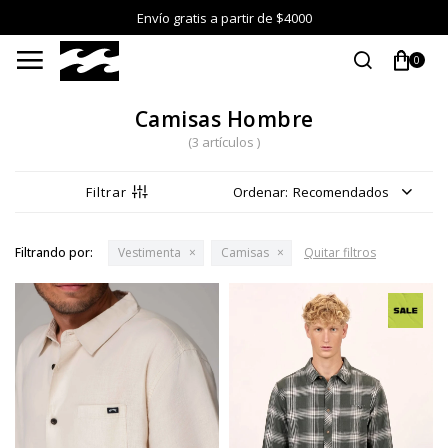
Envío gratis a partir de $4000

0
Camisas Hombre
(3 artículos )
Recomendados
Filtrando por:
Vestimenta
Camisas
Quitar filtros