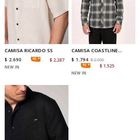
CAMISA RICARDO SS
CAMISA COASTLINE
FLANNEL
$
2.690
$
1.794
$
2.287
$
2.990
$
1.525
NEW IN
NEW IN