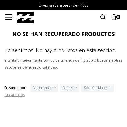
Envío gratis a partir de $4000

0
NO SE HAN RECUPERADO PRODUCTOS
¡Lo sentimos! No hay productos en esta sección.
Inténtalo nuevamente con otros criterios de filtrado o busca en otras
secciones de nuestro catálogo.
Filtrando por:
Vestimenta
Bikinis
Sección:
Mujer
Quitar filtros