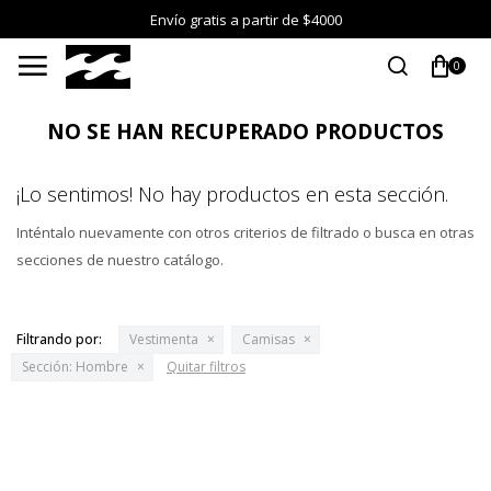
Envío gratis a partir de $4000

0
NO SE HAN RECUPERADO PRODUCTOS
¡Lo sentimos! No hay productos en esta sección.
Inténtalo nuevamente con otros criterios de filtrado o busca en otras
secciones de nuestro catálogo.
Filtrando por:
Vestimenta
Camisas
Sección:
Hombre
Quitar filtros