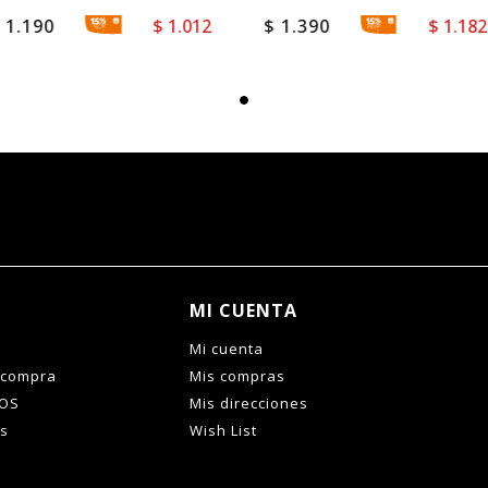
WAISTPACK
$
1.190
$
1.012
$
1.390
$
1.182
MI CUENTA
Mi cuenta
 compra
Mis compras
IOS
Mis direcciones
es
Wish List