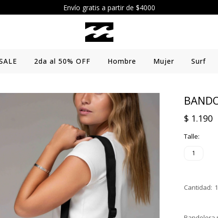
Envío gratis a partir de $4000
SALE
2da al 50% OFF
Hombre
Mujer
Surf
BANDO
$
1.190
Talle:
1
Bandolera 