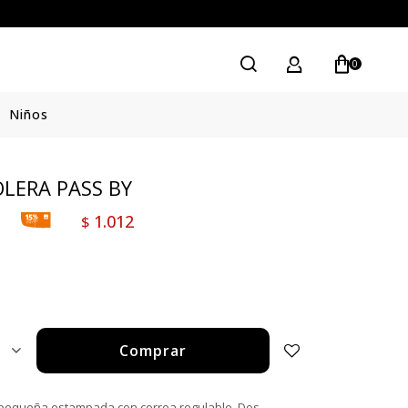
0
Niños
LERA PASS BY
1.012
$
Comprar
1
pequeña estampada con correa regulable. Dos