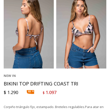
NEW IN
BIKINI TOP DRIFTING COAST TRI
$
1.290
1.097
$
Corpiño triángulo fijo, estampado. Breteles regulables.Para atar en