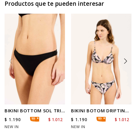
Productos que te pueden interesar
BIKINI BOTTOM SOL TRI
BIKINI BOTOM DRIFTING
LESS
COAST LESS
$
1.190
$
1.190
$
1.012
$
1.012
NEW IN
NEW IN