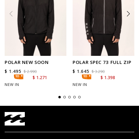
POLAR NEW SOON
POLAR SPEC 73 FULL ZIP
$
1.495
$
1.645
$
2.990
$
3.290
$
1.271
$
1.398
NEW IN
NEW IN