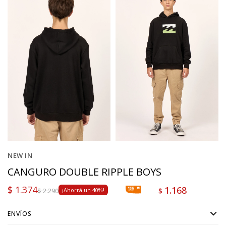
NEW IN
CANGURO DOUBLE RIPPLE BOYS
$
1.374
1.168
$
$
2.290
40
ENVÍOS