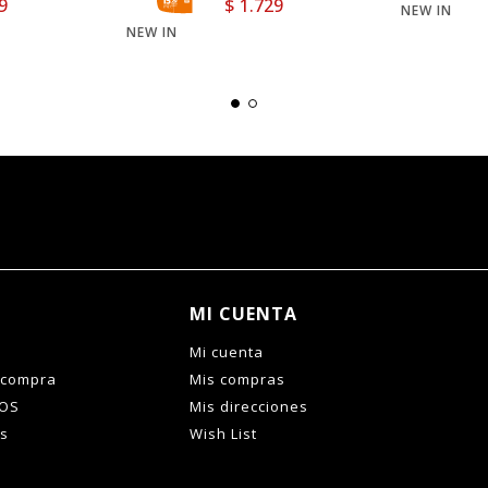
9
$
1.729
NEW IN
NEW IN
MI CUENTA
Mi cuenta
 compra
Mis compras
IOS
Mis direcciones
es
Wish List