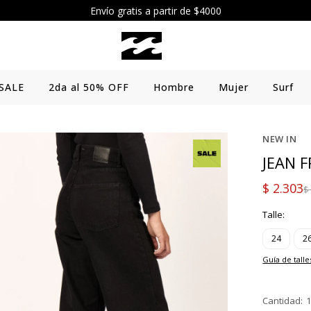
Envío gratis a partir de $4000
SALE
2da al 50% OFF
Hombre
Mujer
Surf
NEW IN
JEAN 
$
2.303
$
Talle:
24
2
Guía de talle