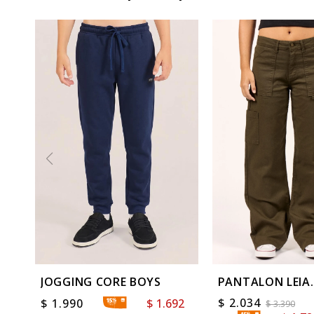
JOGGING CORE BOYS
PANTALON LEIA
CARPENTER
$
2.034
$
1.990
$
1.692
$
3.390