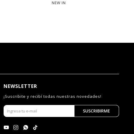
NEW IN
NE
NEWSLETTER
¡Suscribite y recibí todas nuestras novedades!
SUSCRIBIRME



