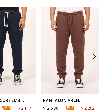
 CORE EMB
PANTALON ARCH
PA
EG
RELAXED
$
2.117
$
2.590
$
2.202
$