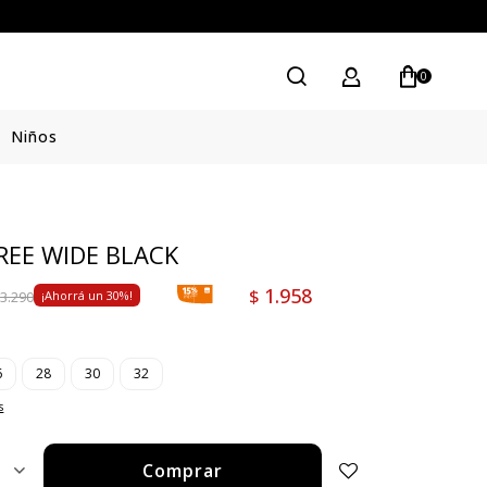
0
Niños
FREE WIDE BLACK
1.958
$
3.290
30
6
28
30
32
s
Comprar
1