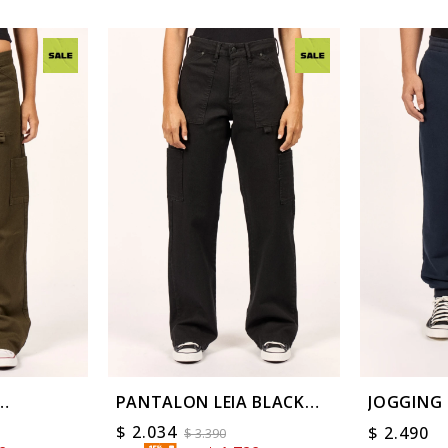
PANTALON LEIA BLACK
JOGGING
CARPENTER
COLOR R
$
2.034
$
2.490
$
3.390