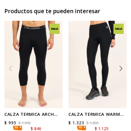
Productos que te pueden interesar
CALZA TERMICA ARCH
CALZA TERMICA WARM
OPERATOR
UP
$
995
$
1.323
$
1.990
$
1.890
$
846
$
1.125