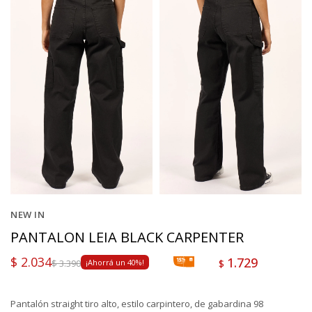
NEW IN
PANTALON LEIA BLACK CARPENTER
$
2.034
1.729
$
$
3.390
40
Pantalón straight tiro alto, estilo carpintero, de gabardina 98