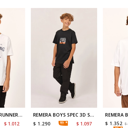
 RUNNER
REMERA BOYS SPEC 3D SS
REMERA 
Black
TONES O
$
1.352
$
1.012
$
1.290
$
1.097
$