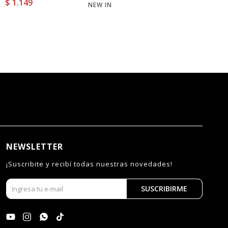
$
1.149
NEW IN
NE
NEWSLETTER
¡Suscribite y recibí todas nuestras novedades!
SUSCRIBIRME



