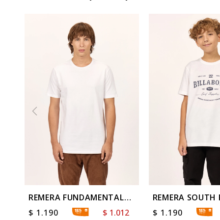
REMERA FUNDAMENTAL
REMERA SOUTH
NEUTRAL TEE
TEE BOYS
$
1.190
$
1.012
$
1.190