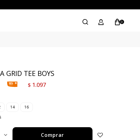
0
A GRID TEE BOYS
1.097
$
2
14
16
s
Comprar
1