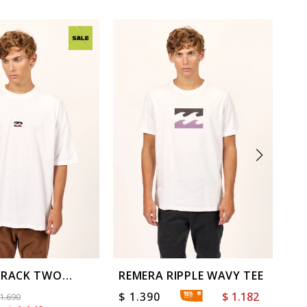
BRACK TWO
REMERA RIPPLE WAVY TEE
RE
G TEE
$
1.390
$
1.182
$
1.690