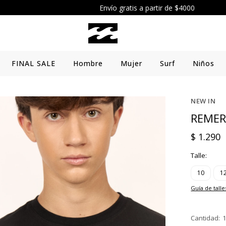
Envío gratis a partir de $4000
FINAL SALE
Hombre
Mujer
Surf
Niños
NEW IN
REMER
$
1.290
Talle:
10
1
Guía de talle