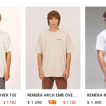
OVER TEE
REMERA ARCH EMB OVER
REMERA R
TEE
$
1.182
$
1.390
$
1.182
$
1.490