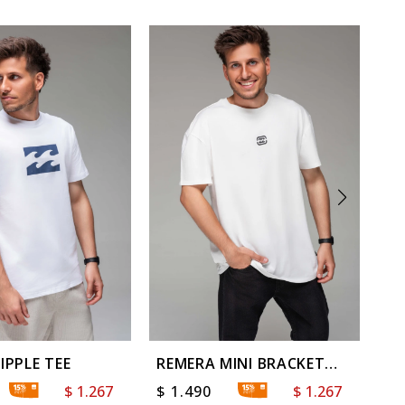
IPPLE TEE
REMERA MINI BRACKET
RE
OVER TEE
$
1.267
$
1.490
$
1.267
$