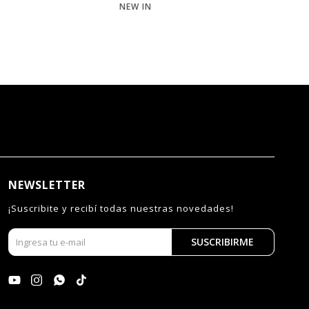
NEW IN
NE
NEWSLETTER
¡Suscribite y recibí todas nuestras novedades!
SUSCRIBIRME



