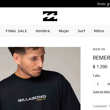
Envío gratis a partir de $4000
FINAL SALE
Hombre
Mujer
Surf
Niños
NEW IN
REMERA
$
1.390
Talle:
S
Guía de talle