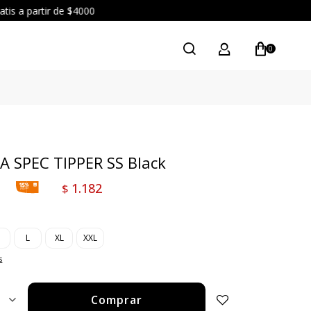
0
 SPEC TIPPER SS Black
1.182
$
M
L
XL
XXL
s
Comprar
1