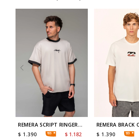
REMERA SCRIPT RINGER
REMERA BRACK 
SS Stone
$
1.390
$
1.182
$
1.390