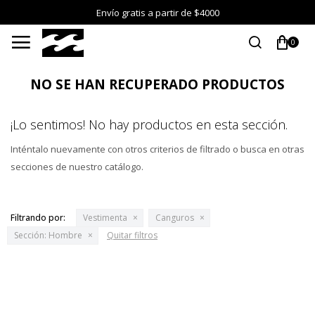
Envío gratis a partir de $4000

0
NO SE HAN RECUPERADO PRODUCTOS
¡Lo sentimos! No hay productos en esta sección.
Inténtalo nuevamente con otros criterios de filtrado o busca en otras
secciones de nuestro catálogo.
Filtrando por:
Vestimenta
Canguros
Sección:
Hombre
Quitar filtros