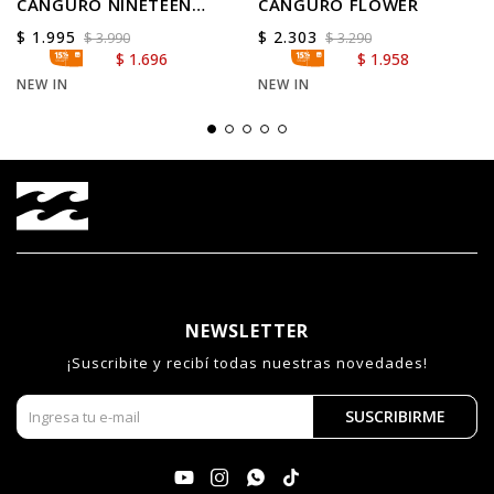
CANGURO NINETEEN
CANGURO FLOWER
SHERPA
$
1.995
$
2.303
$
3.990
$
3.290
$
1.696
$
1.958
NEW IN
NEW IN
NEWSLETTER
¡Suscribite y recibí todas nuestras novedades!
SUSCRIBIRME



