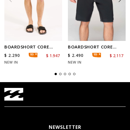
BOARDSHORT CORE
BOARDSHORT CORE
CARGO LB 20
LORD PRO Black
$
2.290
$
2.490
$
1.947
$
2.117
NEW IN
NEW IN
NEWSLETTER