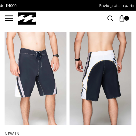
Envío gratis a partir de $4000

0
NEW IN