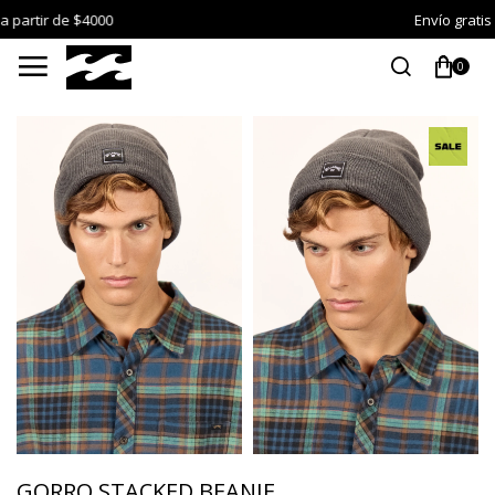
Envío gratis a partir de $4000

0
GORRO STACKED BEANIE