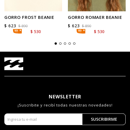
GORRO FROST BEANIE
GORRO ROMAER BEANIE
$
623
$
623
$
890
$
890
$
530
$
530
NEWSLETTER
¡Suscribite y recibí todas nuestras novedades!
SUSCRIBIRME