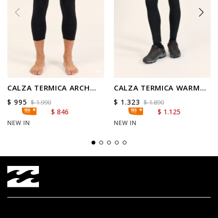
CALZA TERMICA ARCH
CALZA TERMICA WARM
OPERATOR
UP
$
995
$
1.323
$
1.990
$
1.890
$
846
$
1.125
NEW IN
NEW IN