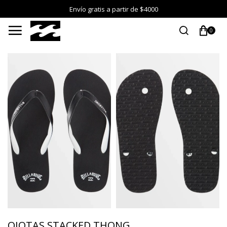
Envío gratis a partir de $4000

0
OJOTAS STACKED THONG