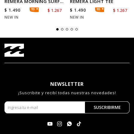
REMERA MORNING SURF
REMERA LIGHT TEE
OVER TEE
$
1.490
$
1.490
$
1.267
$
1.267
NEW IN
NEW IN
NEWSLETTER
¡Suscribite y recibí todas nuestras novedades!
SUSCRIBIRME



