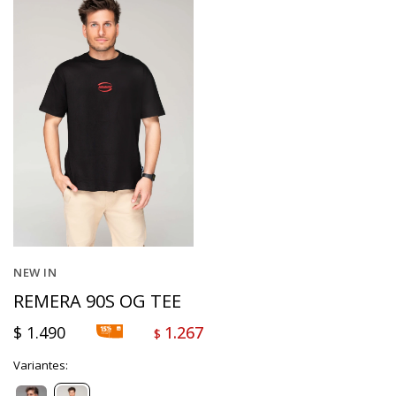
NEW IN
REMERA 90S OG TEE
$
1.490
1.267
$
Variantes: