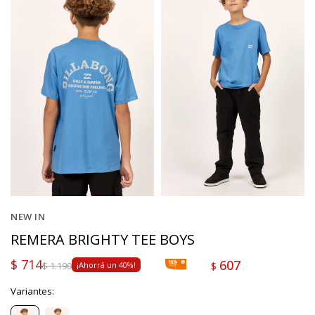
NEW IN
REMERA BRIGHTY TEE BOYS
$
714
607
$
$
1.190
40
Variantes: