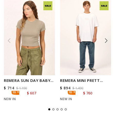
REMERA SUN DAY BABY
REMERA MINI PRETT
TEE
OVER TEE
$
714
$
894
$
1.190
$
1.490
$
607
$
760
NEW IN
NEW IN