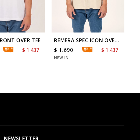
FRONT OVER TEE
REMERA SPEC ICON OVER
RE
TEE
OP
$
1.437
$
1.690
$
1.437
$
NEW IN
NE
NEWSLETTER