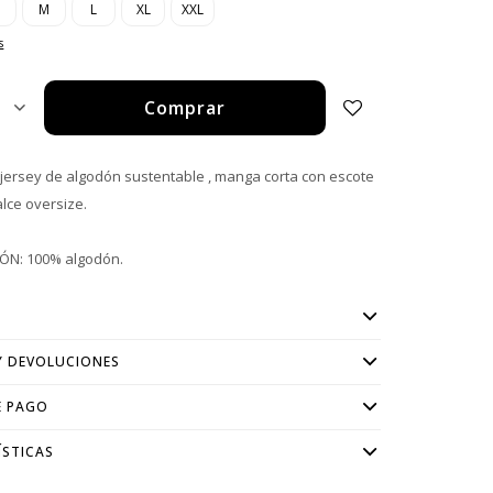
M
L
XL
XXL
s
Comprar
1
jersey de algodón sustentable , manga corta con escote
lce oversize.
ÓN: 100% algodón.
Y DEVOLUCIONES
E PAGO
ÍSTICAS