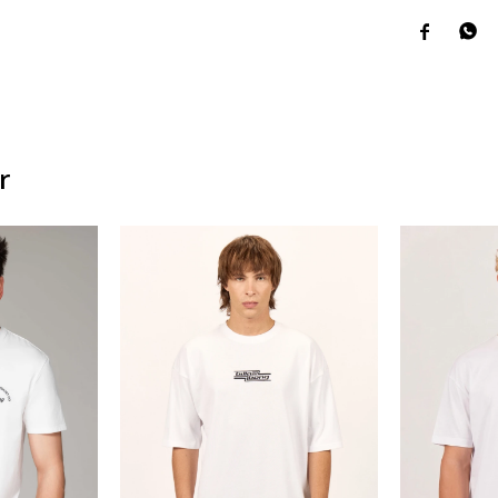


r