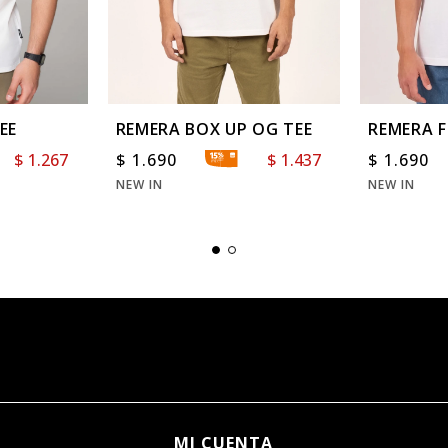
EE
REMERA BOX UP OG TEE
REMERA 
$
1.267
$
1.690
$
1.437
$
1.690
NEW IN
NEW IN
MI CUENTA