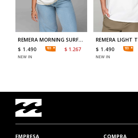
REMERA MORNING SURF
REMERA LIGHT T
OVER TEE
$
1.490
$
1.267
$
1.490
NEW IN
NEW IN
EMPRESA
COMPRA