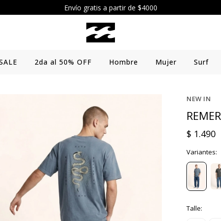
Envío gratis a partir de $4000
SALE
2da al 50% OFF
Hombre
Mujer
Surf
NEW IN
REMER
$
1.490
Variantes:
Talle: