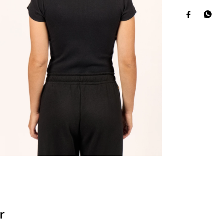


r