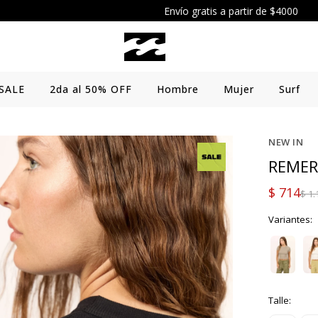
Envío gratis a partir de $4000
SALE
2da al 50% OFF
Hombre
Mujer
Surf
NEW IN
REMER
$
714
$
1.
Variantes:
Talle: