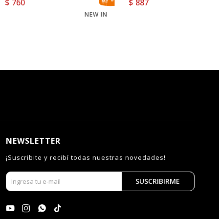
$
760
$
887
NEW IN
NE
NEWSLETTER
¡Suscribite y recibí todas nuestras novedades!
SUSCRIBIRME



