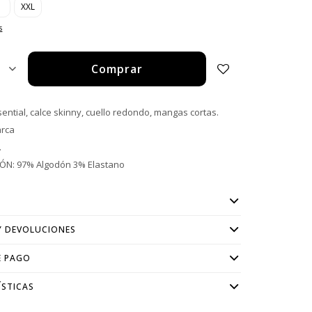
XXL
s
Comprar
1
ntial, calce skinny, cuello redondo, mangas cortas.
arca
.
N: 97% Algodón 3% Elastano
Y DEVOLUCIONES
E PAGO
ÍSTICAS