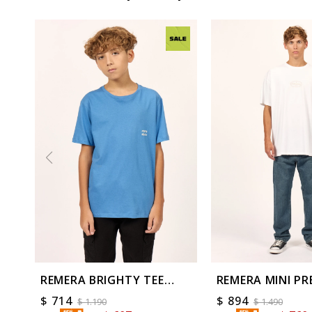
REMERA BRIGHTY TEE
REMERA MINI PR
BOYS
TEE
$
714
$
894
$
1.190
$
1.490