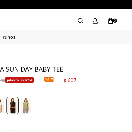
0
Niños
A SUN DAY BABY TEE
607
$
190
40