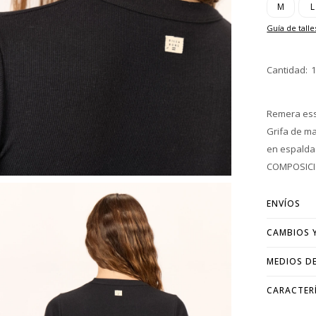
M
L
Guía de talle
Remera esse
Grifa de m
en espalda
COMPOSICIÓ
ENVÍOS
CAMBIOS 
MEDIOS D
CARACTER