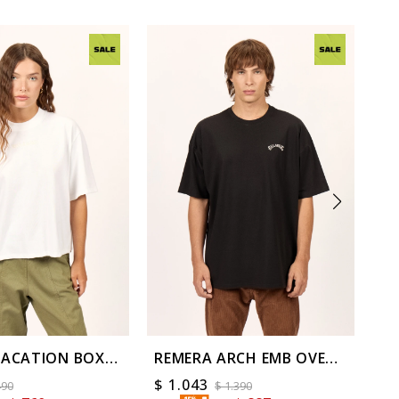
VACATION BOXY
REMERA ARCH EMB OVER
RE
TEE
$
1.043
$
490
$
1.390