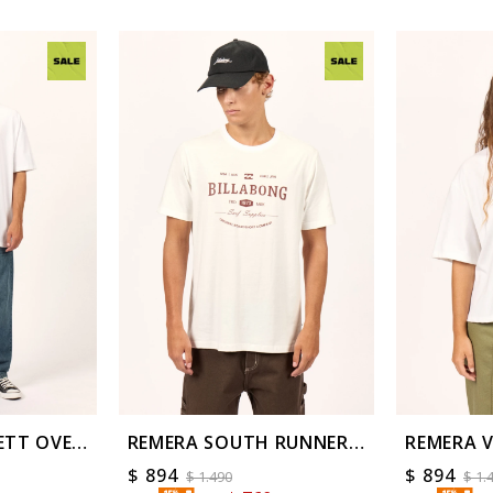
ETT OVER
REMERA SOUTH RUNNER
REMERA 
TEE
TEE
$
894
$
894
$
1.490
$
1.