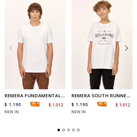
REMERA FUNDAMENTAL
REMERA SOUTH RUNNER
NEUTRAL TEE
TEE BOYS
$
1.190
$
1.190
$
1.012
$
1.012
NEW IN
NEW IN