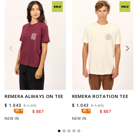
REMERA ALWAYS ON TEE
REMERA ROTATION TEE
$
1.043
$
1.043
$
1.390
$
1.490
$
887
$
887
NEW IN
NEW IN